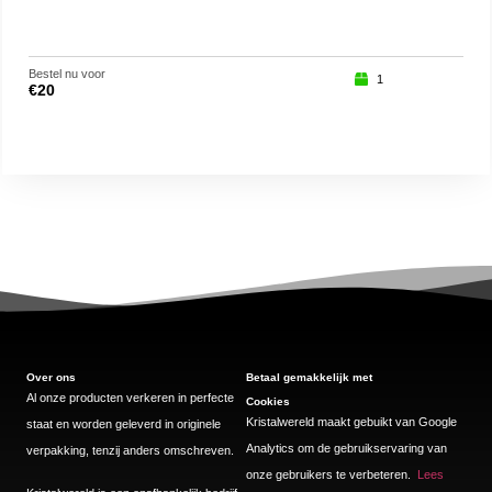
Bestel nu voor
Beste
1
€
20
€
10
Over ons
Betaal gemakkelijk met
Al onze producten verkeren in perfecte
Cookies
Kristalwereld maakt gebuikt van Google
staat en worden geleverd in originele
Analytics om de gebruikservaring van
verpakking, tenzij anders omschreven.
onze gebruikers te verbeteren.
Lees