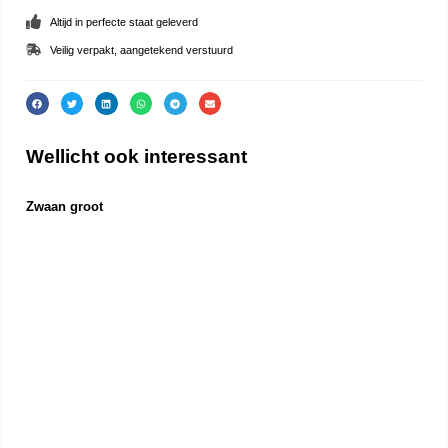
Altijd in perfecte staat geleverd
Veilig verpakt, aangetekend verstuurd
Wellicht ook interessant
Zwaan groot
Gan