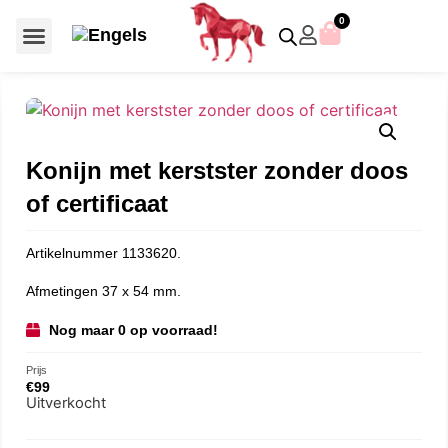
0
Voor €50 of minder
SCS uitgaven – jaarstukken
Algemeen (Silver Crystal)
Aziatische symbolen
Crystal Paradise
Disney / Iconische figuren
Gelimiteerde uitgaven
Home Accessoires
Jubileum uitgaven
Paperweights en presse papiers
Prestige- en pronkstukken
Sieraden en accessoires
Swarovski® Assemblages
Konijn met kerstster zonder doos
of certificaat
Artikelnummer 1133620.
Afmetingen 37 x 54 mm.
Nog maar 0 op voorraad!
Prijs
€
99
Uitverkocht