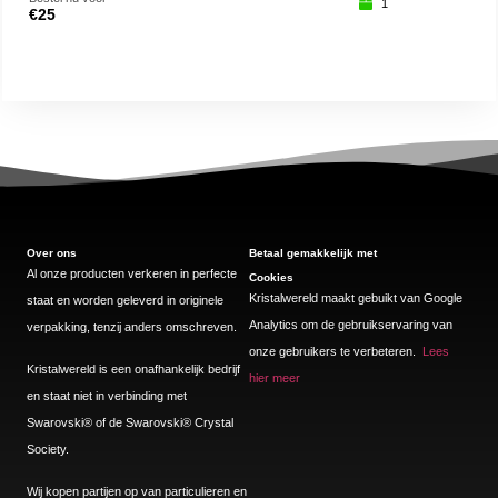
1
€
25
€
17
Over ons
Betaal gemakkelijk met
Al onze producten verkeren in perfecte
Cookies
Kristalwereld maakt gebuikt van Google
staat en worden geleverd in originele
Analytics om de gebruikservaring van
verpakking, tenzij anders omschreven.
onze gebruikers te verbeteren.
Lees
Kristalwereld is een onafhankelijk bedrijf
hier meer
en staat niet in verbinding met
Swarovski®️ of de Swarovski®️ Crystal
Society.
Wij kopen partijen op van particulieren en