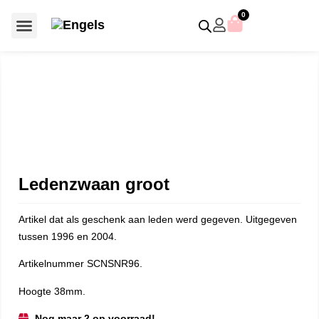
0
Voor €50 of minder
SCS uitgaven – jaarstukken
Algemeen (Silver Crystal)
Aziatische symbolen
Crystal Paradise
Disney / Iconische figuren
Gelimiteerde uitgaven
Home Accessoires
Jubileum uitgaven
Paperweights en presse papiers
Prestige- en pronkstukken
Sieraden en accessoires
Swarovski® Assemblages
Ledenzwaan groot
Artikel dat als geschenk aan leden werd gegeven. Uitgegeven
tussen 1996 en 2004.
Artikelnummer SCNSNR96.
Hoogte 38mm.
Nog maar 2 op voorraad!