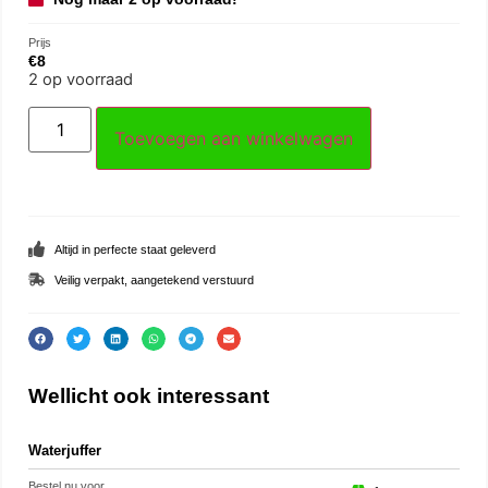
Prijs
€
8
2 op voorraad
Toevoegen aan winkelwagen
Altijd in perfecte staat geleverd
Veilig verpakt, aangetekend verstuurd
Wellicht ook interessant
Waterjuffer
Trei
Bestel nu voor
Beste