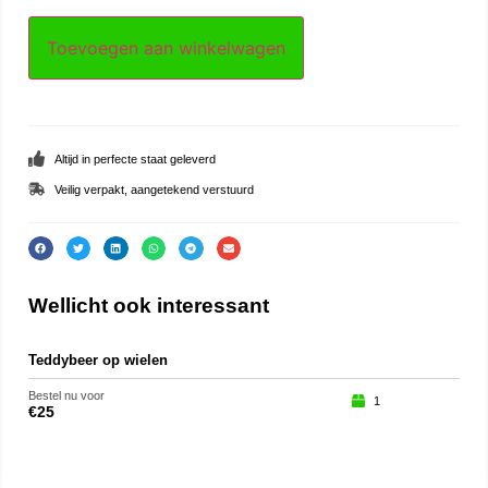
Toevoegen aan winkelwagen
Altijd in perfecte staat geleverd
Veilig verpakt, aangetekend verstuurd
Wellicht ook interessant
Teddybeer op wielen
Jub
Bestel nu voor
Beste
1
€
25
€
25