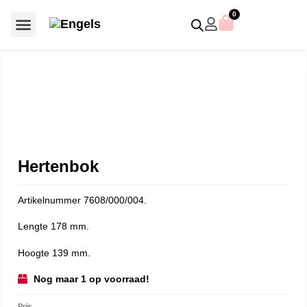
0
Voor €50 of minder
SCS uitgaven – jaarstukken
Algemeen (Silver Crystal)
Aziatische symbolen
Crystal Paradise
Disney / Iconische figuren
Gelimiteerde uitgaven
Home Accessoires
Jubileum uitgaven
Paperweights en presse papiers
Prestige- en pronkstukken
Sieraden en accessoires
Swarovski® Assemblages
Hertenbok
Artikelnummer 7608/000/004.
Lengte 178 mm.
Hoogte 139 mm.
Nog maar 1 op voorraad!
Prijs