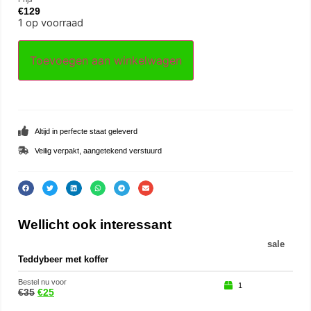
€
129
1 op voorraad
Toevoegen aan winkelwagen
Altijd in perfecte staat geleverd
Veilig verpakt, aangetekend verstuurd
Wellicht ook interessant
sale
Teddybeer met koffer
Eek
Bestel nu voor
Beste
1
€
35
€
25
€
15