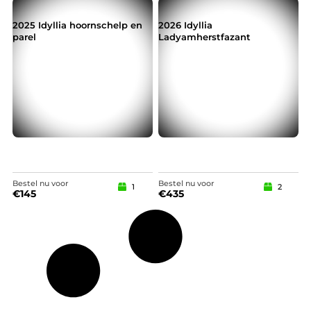
2025 Idyllia hoornschelp en
2026 Idyllia
parel
Ladyamherstfazant
Bestel nu voor
Bestel nu voor
1
2
€
145
€
435