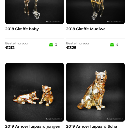
2018 Giraffe baby
2018 Giraffe Mudiwa
Bestel nu voor
Bestel nu voor
3
4
€
212
€
325
2019 Amoer luipaard jongen
2019 Amoer luipaard Sofia