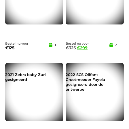
Bestel nu voor
Bestel nu voor
1
2
€
125
€
325
€
299
2021 Zebra baby Zuri
2022 SCS Olifant
gesigneerd
Grootmoeder Fayola
gesigneerd door de
ontwerper