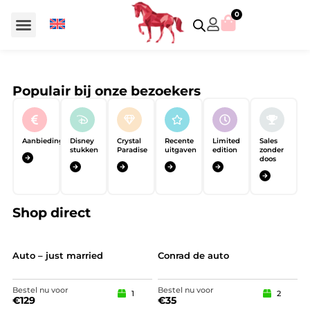
0
Voor €50 of minder
SCS uitgaven – jaarstukken
Algemeen (Silver Crystal)
Aziatische symbolen
Crystal Paradise
Disney / Iconische figuren
Gelimiteerde uitgaven
Home Accessoires
Jubileum uitgaven
Paperweights en presse papiers
Prestige- en pronkstukken
Sieraden en accessoires
Swarovski® Assemblages
Populair bij onze bezoekers
Aanbiedingen
Disney
Crystal
Recente
Limited
Sales
stukken
Paradise
uitgaven
edition
zonder
doos
Shop direct
Auto – just married
Conrad de auto
Bestel nu voor
Bestel nu voor
1
2
€
129
€
35