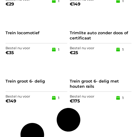
1
1
€
29
€
149
Trein locomotief
Trimlite auto zonder doos of
certificaat
Bestel nu voor
Bestel nu voor
1
1
€
35
€
25
Trein groot 6- delig
Trein groot 6- delig met
houten rails
Bestel nu voor
Bestel nu voor
1
1
€
149
€
175