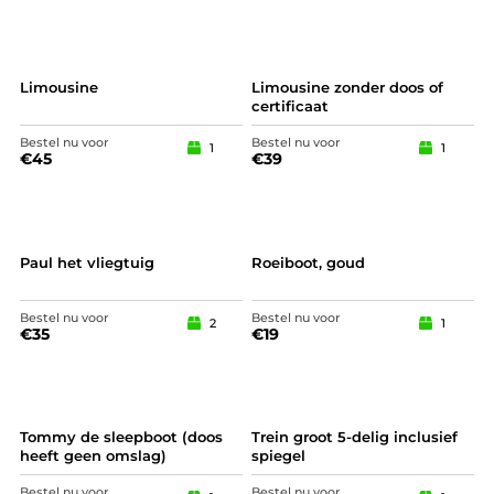
Limousine
Limousine zonder doos of
certificaat
Bestel nu voor
Bestel nu voor
1
1
€
45
€
39
Paul het vliegtuig
Roeiboot, goud
Bestel nu voor
Bestel nu voor
2
1
€
35
€
19
Tommy de sleepboot (doos
Trein groot 5-delig inclusief
heeft geen omslag)
spiegel
Bestel nu voor
Bestel nu voor