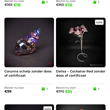
Bestel nu voor
Bestel nu voor
1
1
€
165
€
115
€
165
€
115
sale
Corunna schelp zonder doos
Dalisa – Cockatoo Red zonder
of certificaat
doos of certificaat
Bestel nu voor
Bestel nu voor
1
1
€
99
€
175
€
95
sale