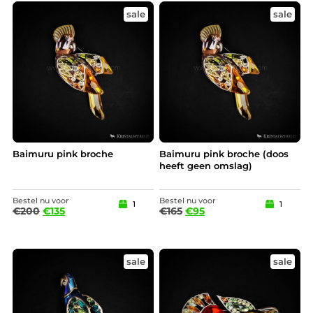
sale
sale
Baimuru pink broche
Baimuru pink broche (doos
heeft geen omslag)
Bestel nu voor
Bestel nu voor
1
1
€
200
€
135
€
165
€
95
sale
sale