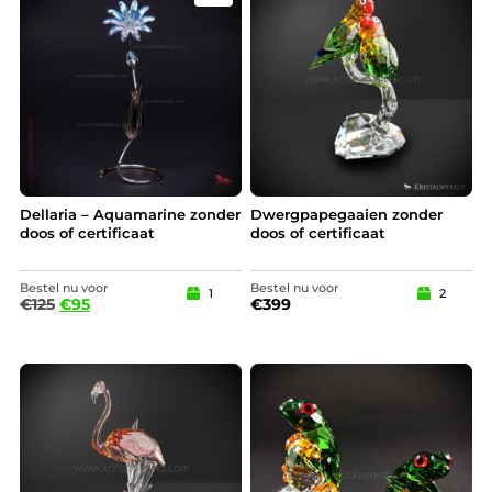
Dellaria – Aquamarine zonder
Dwergpapegaaien zonder
doos of certificaat
doos of certificaat
Bestel nu voor
Bestel nu voor
1
2
€
125
€
95
€
399