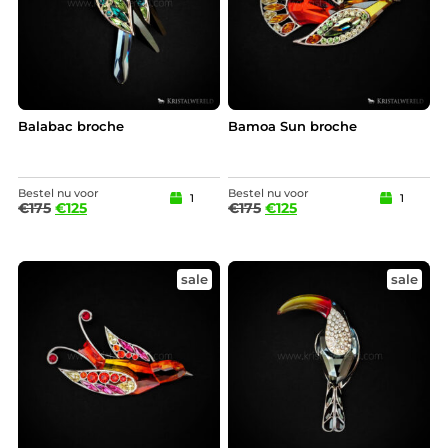
Balabac broche
Bamoa Sun broche
Bestel nu voor
Bestel nu voor
1
1
€
175
€
125
€
175
€
125
sale
sale