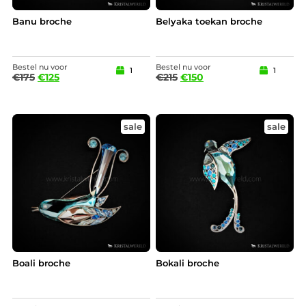
Banu broche
Belyaka toekan broche
Bestel nu voor
Bestel nu voor
1
1
€
175
€
125
€
215
€
150
sale
sale
Boali broche
Bokali broche