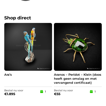
Shop direct
Ara’s
Aranos – Peridot – Klein (doos
heeft geen omslag en met
vervangend certificaat)
Bestel nu voor
Bestel nu voor
1
1
€
1.895
€
55