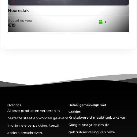
Hoornslak
Eek
Bestel nu voor
Best
1
€
19
€
15
Over ons
Betaal gemakkelijk met
Al onze producten verkeren in
Cookies
Kristalwereld maakt gebuikt van
perfecte staat en worden geleverd
Google Analytics om de
in originele verpakking, tenzij
gebruikservaring van onze
anders omschreven.