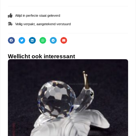
Altijd in perfecte staat geleverd
Veilig verpakt, aangetekend verstuurd
Wellicht ook interessant
Haa