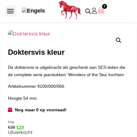
0
Voor €50 of minder
SCS uitgaven – jaarstukken
Algemeen (Silver Crystal)
Aziatische symbolen
Crystal Paradise
Disney / Iconische figuren
Gelimiteerde uitgaven
Home Accessoires
Jubileum uitgaven
Paperweights en presse papiers
Prestige- en pronkstukken
Sieraden en accessoires
Swarovski® Assemblages
Doktersvis kleur
De doktersvis is uitgebracht als geschenk aan SCS leden die
de complete serie jaarstukken ‘Wonders of the Sea’ kochten.
Artikelnummer 9100/000/066.
Hoogte 54 mm.
Nog maar 0 op voorraad!
Prijs
€
35
€
29
Uitverkocht