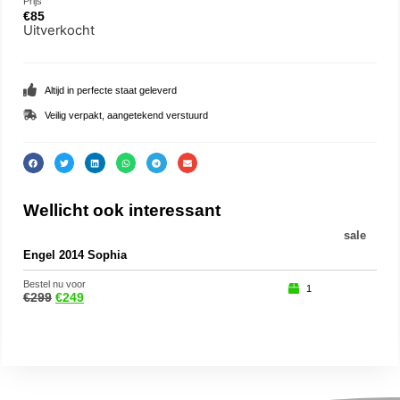
Prijs
€
85
Uitverkocht
Altijd in perfecte staat geleverd
Veilig verpakt, aangetekend verstuurd
Wellicht ook interessant
sale
Engel 2014 Sophia
Eek
Bestel nu voor
Beste
1
€
299
€
249
€
15