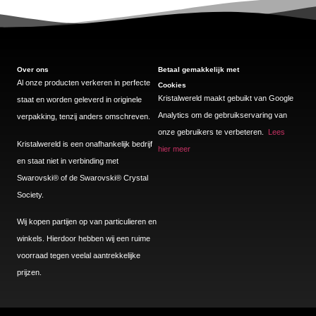
Over ons
Betaal gemakkelijk met
Al onze producten verkeren in perfecte
Cookies
Kristalwereld maakt gebuikt van Google
staat en worden geleverd in originele
Analytics om de gebruikservaring van
verpakking, tenzij anders omschreven.
onze gebruikers te verbeteren.
Lees
Kristalwereld is een onafhankelijk bedrijf
hier meer
en staat niet in verbinding met
Swarovski®️ of de Swarovski®️ Crystal
Society.
Wij kopen partijen op van particulieren en
winkels. Hierdoor hebben wij een ruime
voorraad tegen veelal aantrekkelijke
prijzen.