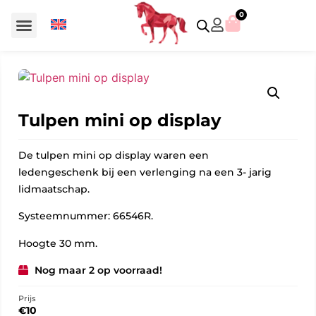
0
Voor €50 of minder
SCS uitgaven – jaarstukken
Algemeen (Silver Crystal)
Aziatische symbolen
Crystal Paradise
Disney / Iconische figuren
Gelimiteerde uitgaven
Home Accessoires
Jubileum uitgaven
Paperweights en presse papiers
Prestige- en pronkstukken
Sieraden en accessoires
Swarovski® Assemblages
Tulpen mini op display
De tulpen mini op display waren een
ledengeschenk bij een verlenging na een 3- jarig
lidmaatschap.
Systeemnummer: 66546R.
Hoogte 30 mm.
Nog maar 2 op voorraad!
Prijs
€
10