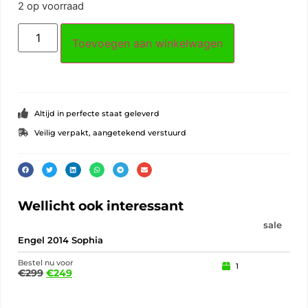
2 op voorraad
Toevoegen aan winkelwagen
Altijd in perfecte staat geleverd
Veilig verpakt, aangetekend verstuurd
Wellicht ook interessant
sale
Engel 2014 Sophia
Eek
Bestel nu voor
Best
1
€
299
€
249
€
15