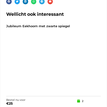
Wellicht ook interessant
Jubileum Eekhoorn met zwarte spiegel
Pel
Bestel nu voor
Best
2
€
25
€
10