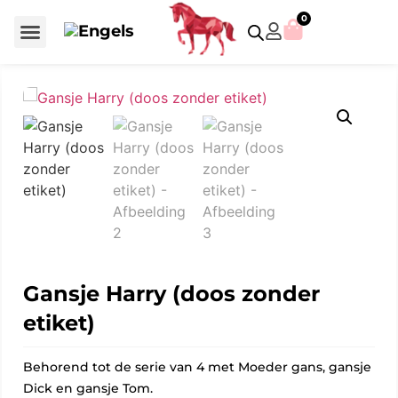
0
Voor €50 of minder
SCS uitgaven – jaarstukken
Algemeen (Silver Crystal)
Aziatische symbolen
Crystal Paradise
Disney / Iconische figuren
Gelimiteerde uitgaven
Home Accessoires
Jubileum uitgaven
Paperweights en presse papiers
Prestige- en pronkstukken
Sieraden en accessoires
Swarovski® Assemblages
Gansje Harry (doos zonder
etiket)
Behorend tot de serie van 4 met Moeder gans, gansje
Dick en gansje Tom.