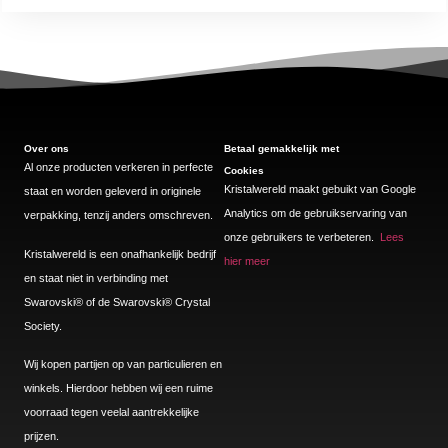
Over ons
Betaal gemakkelijk met
Al onze producten verkeren in perfecte
Cookies
Kristalwereld maakt gebuikt van Google
staat en worden geleverd in originele
Analytics om de gebruikservaring van
verpakking, tenzij anders omschreven.
onze gebruikers te verbeteren.
Lees
Kristalwereld is een onafhankelijk bedrijf
hier meer
en staat niet in verbinding met
Swarovski®️ of de Swarovski®️ Crystal
Society.
Wij kopen partijen op van particulieren en
winkels. Hierdoor hebben wij een ruime
voorraad tegen veelal aantrekkelijke
prijzen.