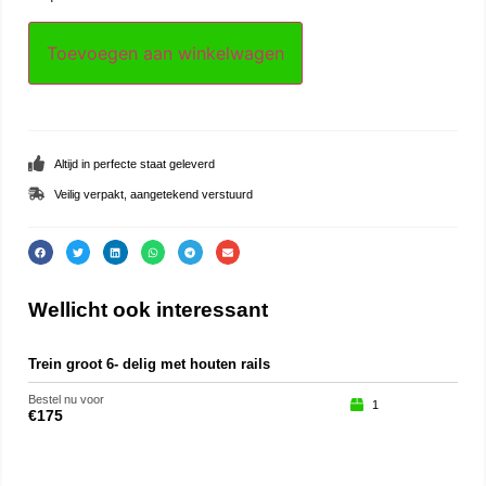
Toevoegen aan winkelwagen
Altijd in perfecte staat geleverd
Veilig verpakt, aangetekend verstuurd
Wellicht ook interessant
Trein groot 6- delig met houten rails
Eng
Bestel nu voor
Beste
1
€
175
€
29