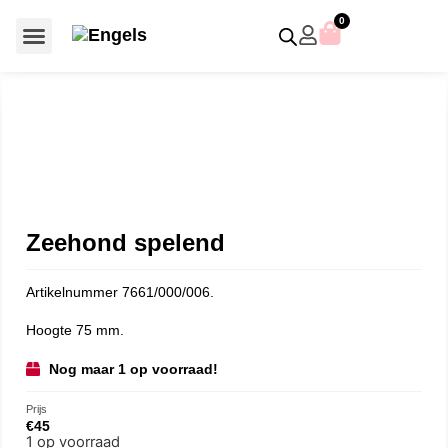
0
Voor €50 of minder
SCS uitgaven – jaarstukken
Algemeen (Silver Crystal)
Aziatische symbolen
Crystal Paradise
Disney / Iconische figuren
Gelimiteerde uitgaven
Home Accessoires
Jubileum uitgaven
Paperweights en presse papiers
Prestige- en pronkstukken
Sieraden en accessoires
Swarovski® Assemblages
Zeehond spelend
Artikelnummer 7661/000/006.
Hoogte 75 mm.
Nog maar 1 op voorraad!
Prijs
€
45
1 op voorraad