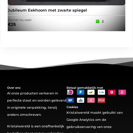
Jubileum Eekhoorn met zwarte spiegel
Her
Bestel nu voor
Best
2
€
25
€
12
Over ons
Betaal gemakkelijk met
Al onze producten verkeren in
perfecte staat en worden geleverd
Cookies
in originele verpakking, tenzij
Kristalwereld maakt gebuikt van
anders omschreven.
Google Analytics om de
Kristalwereld is een onafhankelijk
gebruikservaring van onze