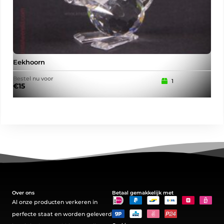
Eekhoorn
Tul
Bestel nu voor
Best
1
€
15
€
10
Over ons
Betaal gemakkelijk met
Al onze producten verkeren in
perfecte staat en worden geleverd