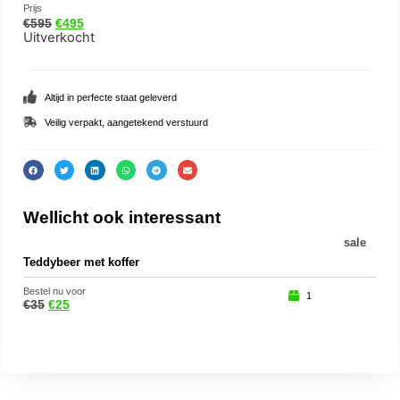
Prijs
€
595
€
495
Uitverkocht
Altijd in perfecte staat geleverd
Veilig verpakt, aangetekend verstuurd
Wellicht ook interessant
sale
Teddybeer met koffer
Eng
Bestel nu voor
Beste
1
€
35
€
25
€
29