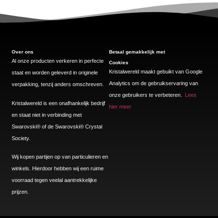
Over ons
Betaal gemakkelijk met
Al onze producten verkeren in perfecte
Cookies
Kristalwereld maakt gebuikt van Google
staat en worden geleverd in originele
Analytics om de gebruikservaring van
verpakking, tenzij anders omschreven.
onze gebruikers te verbeteren.
Lees
Kristalwereld is een onafhankelijk bedrijf
hier meer
en staat niet in verbinding met
Swarovski®️ of de Swarovski®️ Crystal
Society.
Wij kopen partijen op van particulieren en
winkels. Hierdoor hebben wij een ruime
voorraad tegen veelal aantrekkelijke
prijzen.