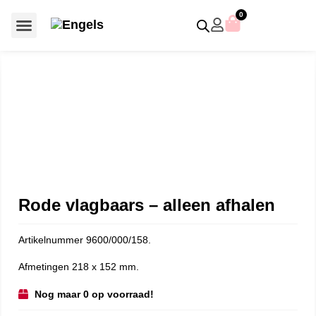
0
Voor €50 of minder
SCS uitgaven – jaarstukken
Algemeen (Silver Crystal)
Aziatische symbolen
Crystal Paradise
Disney / Iconische figuren
Gelimiteerde uitgaven
Home Accessoires
Jubileum uitgaven
Paperweights en presse papiers
Prestige- en pronkstukken
Sieraden en accessoires
Swarovski® Assemblages
Rode vlagbaars – alleen afhalen
Artikelnummer 9600/000/158.
Afmetingen 218 x 152 mm.
Nog maar 0 op voorraad!