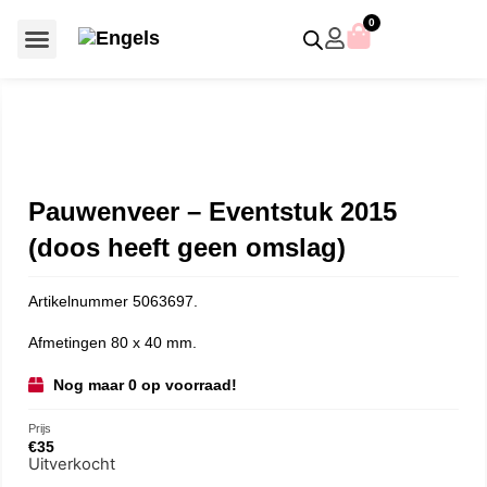
0
Voor €50 of minder
SCS uitgaven – jaarstukken
Algemeen (Silver Crystal)
Aziatische symbolen
Crystal Paradise
Disney / Iconische figuren
Gelimiteerde uitgaven
Home Accessoires
Jubileum uitgaven
Paperweights en presse papiers
Prestige- en pronkstukken
Sieraden en accessoires
Swarovski® Assemblages
Pauwenveer – Eventstuk 2015
(doos heeft geen omslag)
Artikelnummer 5063697.
Afmetingen 80 x 40 mm.
Nog maar 0 op voorraad!
Prijs
€
35
Uitverkocht