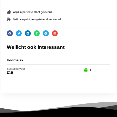
Altijd in perfecte staat geleverd
Veilig verpakt, aangetekend verstuurd
Wellicht ook interessant
Hoornslak
Gan
Bestel nu voor
Beste
1
€
19
€
10