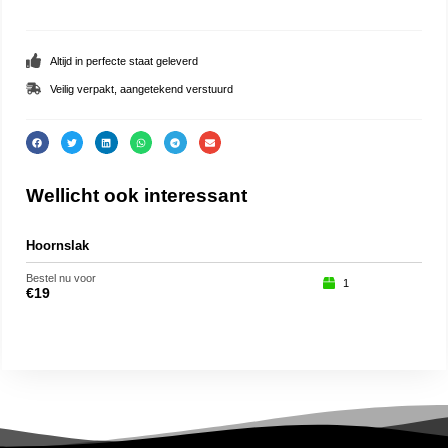
Altijd in perfecte staat geleverd
Veilig verpakt, aangetekend verstuurd
Wellicht ook interessant
Hoornslak
Eng
Bestel nu voor
Beste
1
€
19
€
29