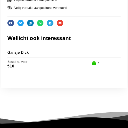
Veilig verpakt, aangetekend verstuurd
Wellicht ook interessant
Gansje Dick
Jub
Bestel nu voor
Beste
1
€
10
€
25