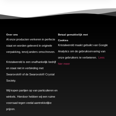
Over ons
Betaal gemakkelijk met
Al onze producten verkeren in perfecte
Cookies
Kristalwereld maakt gebuikt van Google
staat en worden geleverd in originele
Analytics om de gebruikservaring van
verpakking, tenzij anders omschreven.
onze gebruikers te verbeteren.
Lees
Kristalwereld is een onafhankelijk bedrijf
hier meer
en staat niet in verbinding met
Swarovski®️ of de Swarovski®️ Crystal
Society.
Wij kopen partijen op van particulieren en
winkels. Hierdoor hebben wij een ruime
voorraad tegen veelal aantrekkelijke
prijzen.