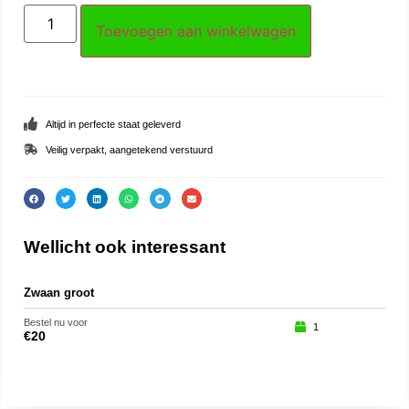
Toevoegen aan winkelwagen
Altijd in perfecte staat geleverd
Veilig verpakt, aangetekend verstuurd
Wellicht ook interessant
Zwaan groot
Zee
Bestel nu voor
Beste
1
€
20
€
45