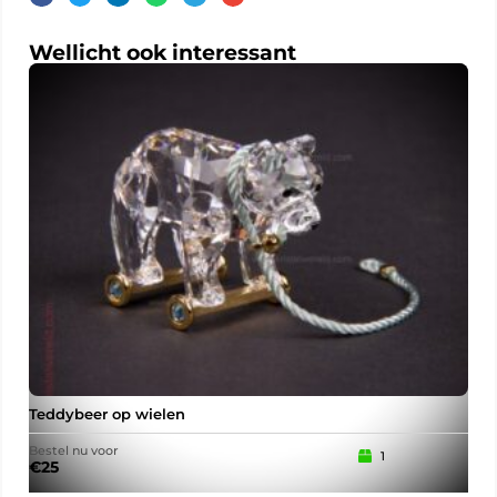
Wellicht ook interessant
Teddybeer op wielen
Sla
Bestel nu voor
Best
1
€
25
€
15