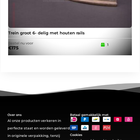
Trein groot 6- delig met houten rails
Hoo
Bestel nu voor
Best
1
€
175
€
19
Over ons
Betaal gemakkelijk met
Al onze producten verkeren in
perfecte staat en worden geleverd
Cookies
in originele verpakking, tenzij