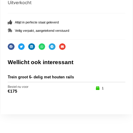
Uitverkocht
Altijd in perfecte staat geleverd
Veilig verpakt, aangetekend verstuurd
Wellicht ook interessant
Trein groot 6- delig met houten rails
Tedd
Bestel nu voor
Beste
1
€
175
€
35