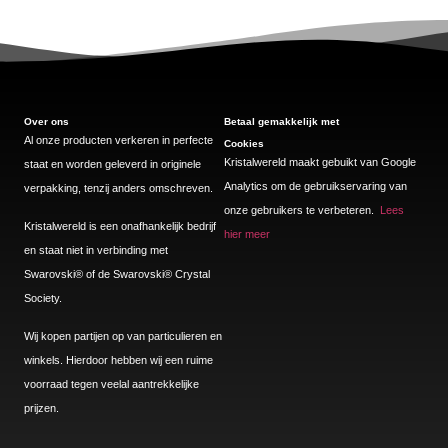
Over ons
Betaal gemakkelijk met
Al onze producten verkeren in perfecte
Cookies
Kristalwereld maakt gebuikt van Google
staat en worden geleverd in originele
Analytics om de gebruikservaring van
verpakking, tenzij anders omschreven.
onze gebruikers te verbeteren.
Lees
Kristalwereld is een onafhankelijk bedrijf
hier meer
en staat niet in verbinding met
Swarovski®️ of de Swarovski®️ Crystal
Society.
Wij kopen partijen op van particulieren en
winkels. Hierdoor hebben wij een ruime
voorraad tegen veelal aantrekkelijke
prijzen.