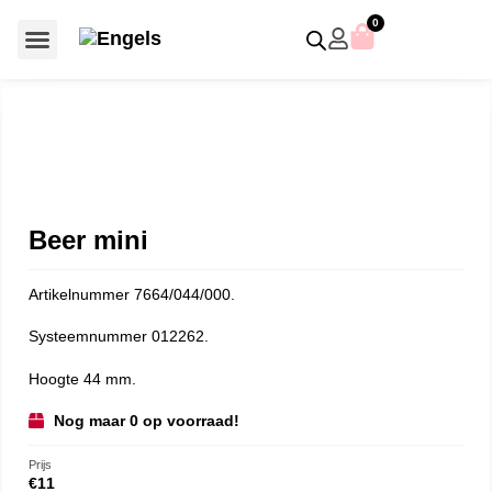
0
Voor €50 of minder
SCS uitgaven – jaarstukken
Algemeen (Silver Crystal)
Aziatische symbolen
Crystal Paradise
Disney / Iconische figuren
Gelimiteerde uitgaven
Home Accessoires
Jubileum uitgaven
Paperweights en presse papiers
Prestige- en pronkstukken
Sieraden en accessoires
Swarovski® Assemblages
Beer mini
Artikelnummer 7664/044/000.
Systeemnummer 012262.
Hoogte 44 mm.
Nog maar 0 op voorraad!
Prijs
€
11