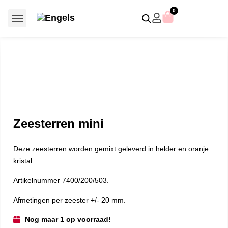
0
Voor €50 of minder
SCS uitgaven – jaarstukken
Algemeen (Silver Crystal)
Aziatische symbolen
Crystal Paradise
Disney / Iconische figuren
Gelimiteerde uitgaven
Home Accessoires
Jubileum uitgaven
Paperweights en presse papiers
Prestige- en pronkstukken
Sieraden en accessoires
Swarovski® Assemblages
Zeesterren mini
Deze zeesterren worden gemixt geleverd in helder en oranje
kristal.
Artikelnummer 7400/200/503.
Afmetingen per zeester +/- 20 mm.
Nog maar 1 op voorraad!