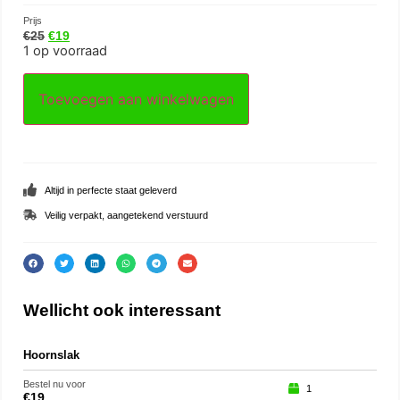
Prijs
€
25
€
19
1 op voorraad
Toevoegen aan winkelwagen
Altijd in perfecte staat geleverd
Veilig verpakt, aangetekend verstuurd
Wellicht ook interessant
Hoornslak
Eng
Bestel nu voor
Beste
1
€
19
€
29