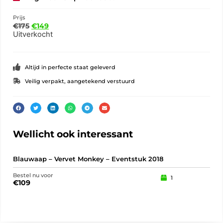
Prijs
€
175
€
149
Uitverkocht
Altijd in perfecte staat geleverd
Veilig verpakt, aangetekend verstuurd
Wellicht ook interessant
Blauwaap – Vervet Monkey – Eventstuk 2018
202
Bestel nu voor
Best
1
€
109
€
1