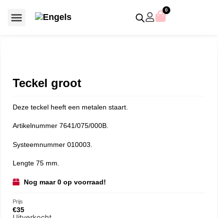
0
Voor €50 of minder
SCS uitgaven – jaarstukken
Algemeen (Silver Crystal)
Aziatische symbolen
Crystal Paradise
Disney / Iconische figuren
Gelimiteerde uitgaven
Home Accessoires
Jubileum uitgaven
Paperweights en presse papiers
Prestige- en pronkstukken
Sieraden en accessoires
Swarovski® Assemblages
Teckel groot
Deze teckel heeft een metalen staart.
Artikelnummer 7641/075/000B.
Systeemnummer 010003.
Lengte 75 mm.
Nog maar 0 op voorraad!
Prijs
€
35
Uitverkocht