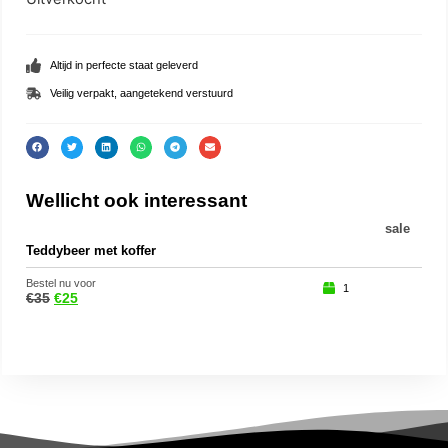
Altijd in perfecte staat geleverd
Veilig verpakt, aangetekend verstuurd
Wellicht ook interessant
sale
Teddybeer met koffer
Eek
Bestel nu voor
Beste
1
€
35
€
25
€
15