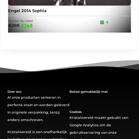
Engel 2014 Sophia
Jub
Bestel nu voor
Best
1
€
299
€
249
€
2
Over ons
Betaal gemakkelijk met
Al onze producten verkeren in
perfecte staat en worden geleverd
Cookies
in originele verpakking, tenzij
Kristalwereld maakt gebuikt van
anders omschreven.
Google Analytics om de
Kristalwereld is een onafhankelijk
gebruikservaring van onze