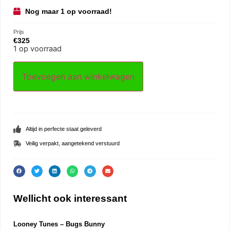
Nog maar 1 op voorraad!
Prijs
€
325
1 op voorraad
Toevoegen aan winkelwagen
Altijd in perfecte staat geleverd
Veilig verpakt, aangetekend verstuurd
Wellicht ook interessant
Looney Tunes – Bugs Bunny
Buz