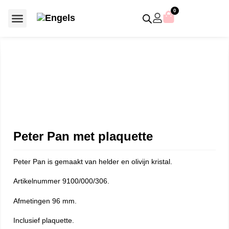
0
Voor €50 of minder
SCS uitgaven – jaarstukken
Algemeen (Silver Crystal)
Aziatische symbolen
Crystal Paradise
Disney / Iconische figuren
Gelimiteerde uitgaven
Home Accessoires
Jubileum uitgaven
Paperweights en presse papiers
Prestige- en pronkstukken
Sieraden en accessoires
Swarovski® Assemblages
Peter Pan met plaquette
Peter Pan is gemaakt van helder en olivijn kristal.
Artikelnummer 9100/000/306.
Afmetingen 96 mm.
Inclusief plaquette.