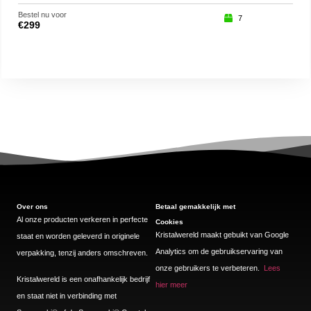
Bestel nu voor
Beste
7
€
299
€
17
Over ons
Betaal gemakkelijk met
Al onze producten verkeren in perfecte
Cookies
Kristalwereld maakt gebuikt van Google
staat en worden geleverd in originele
Analytics om de gebruikservaring van
verpakking, tenzij anders omschreven.
onze gebruikers te verbeteren.
Lees
Kristalwereld is een onafhankelijk bedrijf
hier meer
en staat niet in verbinding met