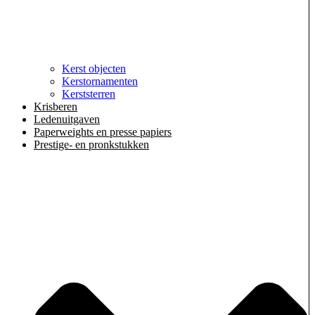
Kerst objecten
Kerstornamenten
Kerststerren
Krisberen
Ledenuitgaven
Paperweights en presse papiers
Prestige- en pronkstukken