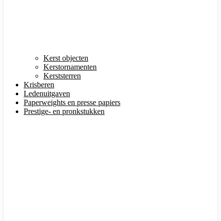
Kerst objecten
Kerstornamenten
Kerststerren
Krisberen
Ledenuitgaven
Paperweights en presse papiers
Prestige- en pronkstukken