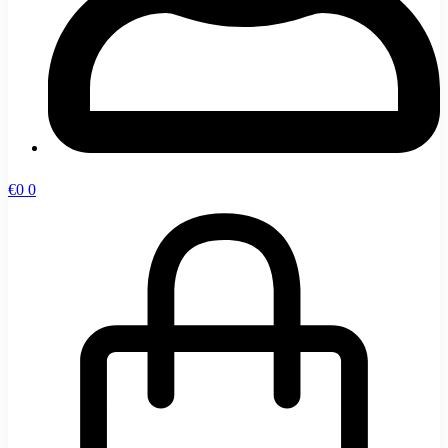
€
0
0