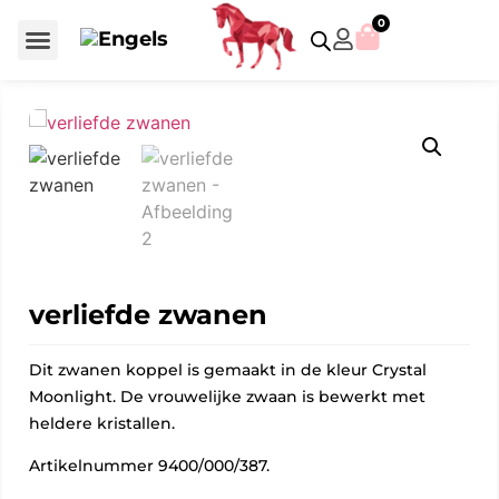
0
Voor €50 of minder
SCS uitgaven – jaarstukken
Algemeen (Silver Crystal)
Aziatische symbolen
Crystal Paradise
Disney / Iconische figuren
Gelimiteerde uitgaven
Home Accessoires
Jubileum uitgaven
Paperweights en presse papiers
Prestige- en pronkstukken
Sieraden en accessoires
Swarovski® Assemblages
verliefde zwanen
Dit zwanen koppel is gemaakt in de kleur Crystal
Moonlight. De vrouwelijke zwaan is bewerkt met
heldere kristallen.
Artikelnummer 9400/000/387.