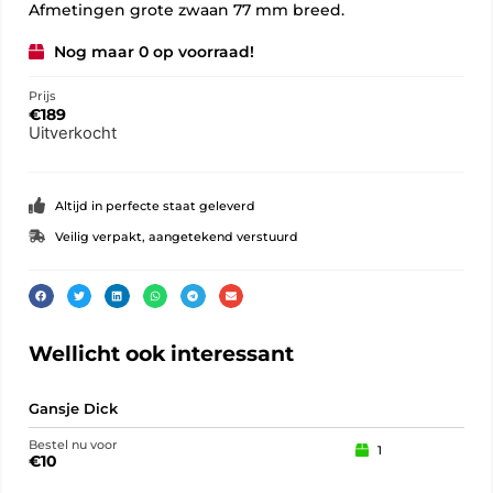
Afmetingen grote zwaan 77 mm breed.
Nog maar 0 op voorraad!
Prijs
€
189
Uitverkocht
Altijd in perfecte staat geleverd
Veilig verpakt, aangetekend verstuurd
Wellicht ook interessant
Gansje Dick
Eng
Bestel nu voor
Best
1
€
10
€
2