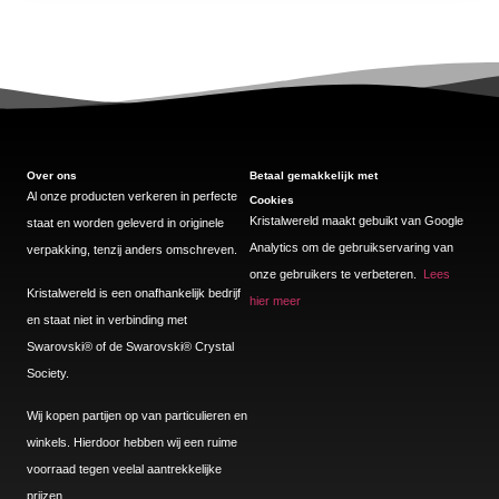
Over ons
Betaal gemakkelijk met
Al onze producten verkeren in perfecte
Cookies
Kristalwereld maakt gebuikt van Google
staat en worden geleverd in originele
Analytics om de gebruikservaring van
verpakking, tenzij anders omschreven.
onze gebruikers te verbeteren.
Lees
Kristalwereld is een onafhankelijk bedrijf
hier meer
en staat niet in verbinding met
Swarovski®️ of de Swarovski®️ Crystal
Society.
Wij kopen partijen op van particulieren en
winkels. Hierdoor hebben wij een ruime
voorraad tegen veelal aantrekkelijke
prijzen.