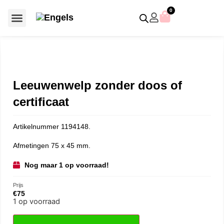
0
Voor €50 of minder
SCS uitgaven – jaarstukken
Algemeen (Silver Crystal)
Aziatische symbolen
Crystal Paradise
Disney / Iconische figuren
Gelimiteerde uitgaven
Home Accessoires
Jubileum uitgaven
Paperweights en presse papiers
Prestige- en pronkstukken
Sieraden en accessoires
Swarovski® Assemblages
Leeuwenwelp zonder doos of
certificaat
Artikelnummer 1194148.
Afmetingen 75 x 45 mm.
Nog maar 1 op voorraad!
Prijs
€
75
1 op voorraad