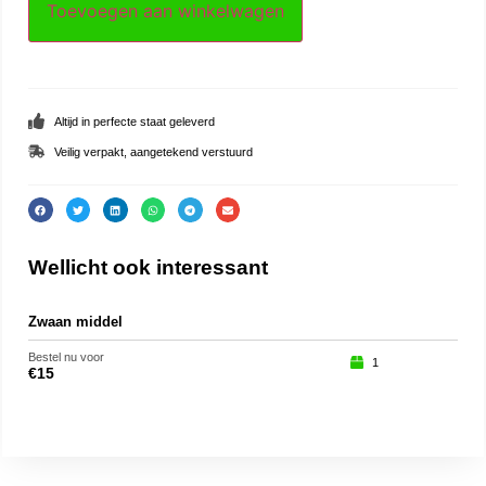
Toevoegen aan winkelwagen
Altijd in perfecte staat geleverd
Veilig verpakt, aangetekend verstuurd
Wellicht ook interessant
Zwaan middel
Eek
Bestel nu voor
Beste
1
€
15
€
15