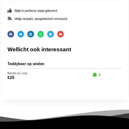
Altijd in perfecte staat geleverd
Veilig verpakt, aangetekend verstuurd
Wellicht ook interessant
Teddybeer op wielen
Tedd
Bestel nu voor
Beste
1
€
25
€
35