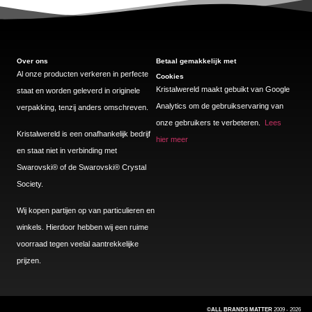
Over ons
Betaal gemakkelijk met
Al onze producten verkeren in perfecte
Cookies
Kristalwereld maakt gebuikt van Google
staat en worden geleverd in originele
Analytics om de gebruikservaring van
verpakking, tenzij anders omschreven.
onze gebruikers te verbeteren.
Lees
Kristalwereld is een onafhankelijk bedrijf
hier meer
en staat niet in verbinding met
Swarovski®️ of de Swarovski®️ Crystal
Society.
Wij kopen partijen op van particulieren en
winkels. Hierdoor hebben wij een ruime
voorraad tegen veelal aantrekkelijke
prijzen.
©ALL BRANDS MATTER
2009 - 2026