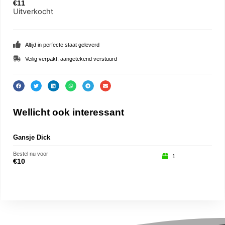
€
11
Uitverkocht
Altijd in perfecte staat geleverd
Veilig verpakt, aangetekend verstuurd
Wellicht ook interessant
Gansje Dick
Eek
Bestel nu voor
Beste
1
€
10
€
15