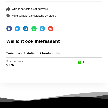
Altijd in perfecte staat geleverd
Veilig verpakt, aangetekend verstuurd
Wellicht ook interessant
Trein groot 6- delig met houten rails
Ted
Bestel nu voor
Beste
1
€
175
€
25