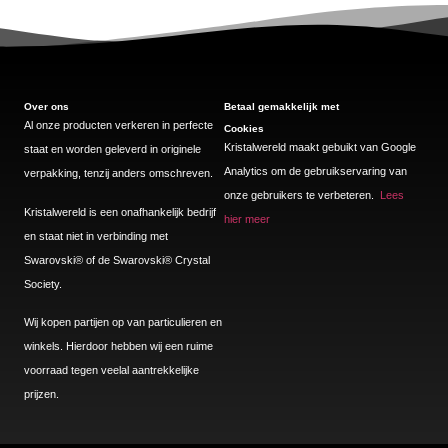
Over ons
Betaal gemakkelijk met
Al onze producten verkeren in perfecte
Cookies
Kristalwereld maakt gebuikt van Google
staat en worden geleverd in originele
Analytics om de gebruikservaring van
verpakking, tenzij anders omschreven.
onze gebruikers te verbeteren.
Lees
Kristalwereld is een onafhankelijk bedrijf
hier meer
en staat niet in verbinding met
Swarovski®️ of de Swarovski®️ Crystal
Society.
Wij kopen partijen op van particulieren en
winkels. Hierdoor hebben wij een ruime
voorraad tegen veelal aantrekkelijke
prijzen.