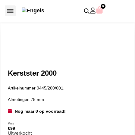
0
Voor €50 of minder
SCS uitgaven – jaarstukken
Algemeen (Silver Crystal)
Aziatische symbolen
Crystal Paradise
Disney / Iconische figuren
Gelimiteerde uitgaven
Home Accessoires
Jubileum uitgaven
Paperweights en presse papiers
Prestige- en pronkstukken
Sieraden en accessoires
Swarovski® Assemblages
Kerstster 2000
Artikelnummer 9445/200/001.
Afmetingen 75 mm.
Nog maar 0 op voorraad!
Prijs
€
99
Uitverkocht