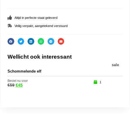
Altijd in perfecte staat geleverd
Veilig verpakt, aangetekend verstuurd
Wellicht ook interessant
sale
Schommelende elf
Ker
Bestel nu voor
Beste
1
€
59
€
45
€
69