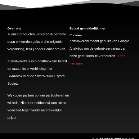
Over ons
Betaal gemakkelijk met
Al onze producten verkeren in perfecte
Cookies
Kristalwereld maakt gebuikt van Google
staat en worden geleverd in originele
Analytics om de gebruikservaring van
verpakking, tenzij anders omschreven.
onze gebruikers te verbeteren.
Lees
Kristalwereld is een onafhankelijk bedrijf
hier meer
en staat niet in verbinding met
Swarovski®️ of de Swarovski®️ Crystal
Society.
Wij kopen partijen op van particulieren en
winkels. Hierdoor hebben wij een ruime
voorraad tegen veelal aantrekkelijke
prijzen.