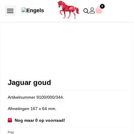
0
Voor €50 of minder
SCS uitgaven – jaarstukken
Algemeen (Silver Crystal)
Aziatische symbolen
Crystal Paradise
Disney / Iconische figuren
Gelimiteerde uitgaven
Home Accessoires
Jubileum uitgaven
Paperweights en presse papiers
Prestige- en pronkstukken
Sieraden en accessoires
Swarovski® Assemblages
Jaguar goud
Artikelnummer 9100/000/344.
Afmetingen 167 x 64 mm.
Nog maar 0 op voorraad!
Prijs