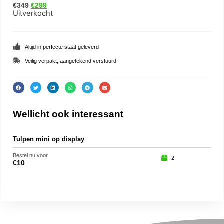
€
349
€
299
Uitverkocht
Altijd in perfecte staat geleverd
Veilig verpakt, aangetekend verstuurd
Wellicht ook interessant
Tulpen mini op display
Slak
Bestel nu voor
Beste
2
€
10
€
15