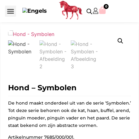
0
Voor €50 of minder
SCS uitgaven – jaarstukken
Algemeen (Silver Crystal)
Aziatische symbolen
Crystal Paradise
Disney / Iconische figuren
Gelimiteerde uitgaven
Home Accessoires
Jubileum uitgaven
Paperweights en presse papiers
Prestige- en pronkstukken
Sieraden en accessoires
Swarovski® Assemblages
Hond – Symbolen
De hond maakt onderdeel uit van de serie ‘Symbolen.’
Tot deze serie behoren ook de kat, haan, buffel, arend,
pinguïn moeder, pinguïn vader en het paard. De serie
staat bekend om zijn abstracte vormen.
Artikelnummer 7685/000/001.