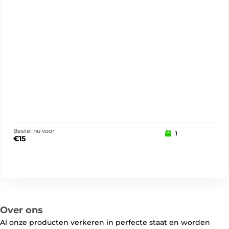
Bestel nu voor
Best
1
€
15
€
10
Over ons
Al onze producten verkeren in perfecte staat en worden