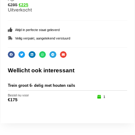
€
295
€
225
Uitverkocht
Altijd in perfecte staat geleverd
Veilig verpakt, aangetekend verstuurd
Wellicht ook interessant
Trein groot 6- delig met houten rails
Ted
Bestel nu voor
Beste
1
€
175
€
25