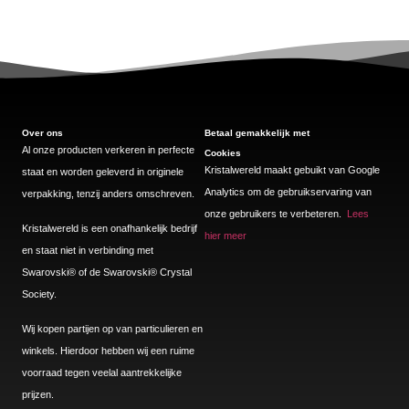
Over ons
Betaal gemakkelijk met
Al onze producten verkeren in perfecte
Cookies
Kristalwereld maakt gebuikt van Google
staat en worden geleverd in originele
Analytics om de gebruikservaring van
verpakking, tenzij anders omschreven.
onze gebruikers te verbeteren.
Lees
Kristalwereld is een onafhankelijk bedrijf
hier meer
en staat niet in verbinding met
Swarovski®️ of de Swarovski®️ Crystal
Society.
Wij kopen partijen op van particulieren en
winkels. Hierdoor hebben wij een ruime
voorraad tegen veelal aantrekkelijke
prijzen.