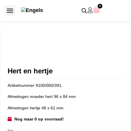
0
Voor €50 of minder
SCS uitgaven – jaarstukken
Algemeen (Silver Crystal)
Aziatische symbolen
Crystal Paradise
Disney / Iconische figuren
Gelimiteerde uitgaven
Home Accessoires
Jubileum uitgaven
Paperweights en presse papiers
Prestige- en pronkstukken
Sieraden en accessoires
Swarovski® Assemblages
Hert en hertje
Artikelnummer 9100/000/391.
Afmetingen moeder hert 96 x 84 mm.
Afmetingen hertje 48 x 61 mm.
Nog maar 0 op voorraad!
Prijs