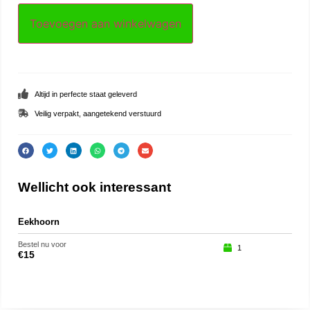
Toevoegen aan winkelwagen
Altijd in perfecte staat geleverd
Veilig verpakt, aangetekend verstuurd
Wellicht ook interessant
Eekhoorn
Slak
Bestel nu voor
Beste
1
€
15
€
15