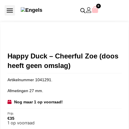
0
Voor €50 of minder
SCS uitgaven – jaarstukken
Algemeen (Silver Crystal)
Aziatische symbolen
Crystal Paradise
Disney / Iconische figuren
Gelimiteerde uitgaven
Home Accessoires
Jubileum uitgaven
Paperweights en presse papiers
Prestige- en pronkstukken
Sieraden en accessoires
Swarovski® Assemblages
Happy Duck – Cheerful Zoe (doos
heeft geen omslag)
Artikelnummer 1041291.
Afmetingen 27 mm.
Nog maar 1 op voorraad!
Prijs
€
35
1 op voorraad