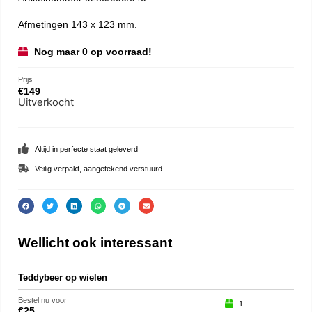
Afmetingen 143 x 123 mm.
Nog maar 0 op voorraad!
Prijs
€
149
Uitverkocht
Altijd in perfecte staat geleverd
Veilig verpakt, aangetekend verstuurd
Wellicht ook interessant
Teddybeer op wielen
Eek
Bestel nu voor
Beste
1
€
25
€
15