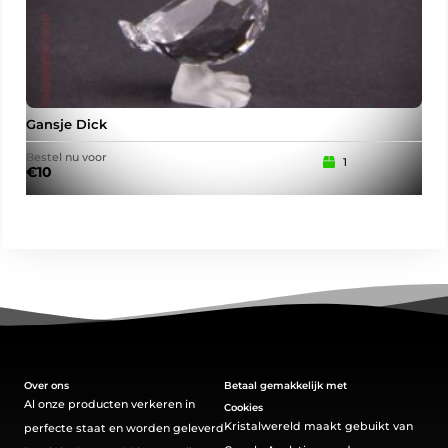
Gansje Dick
Eng
Bestel nu voor
Best
1
€
10
€
2
Over ons
Betaal gemakkelijk met
Al onze producten verkeren in
Cookies
Kristalwereld maakt gebuikt van
perfecte staat en worden geleverd