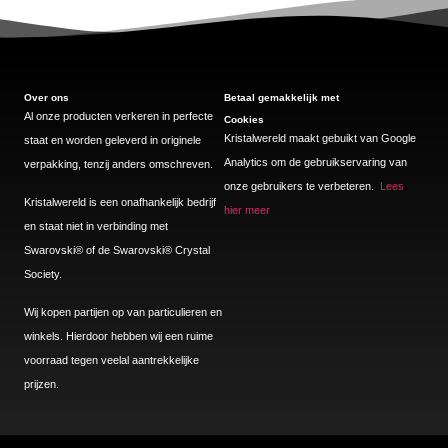
Over ons
Betaal gemakkelijk met
Al onze producten verkeren in perfecte
Cookies
Kristalwereld maakt gebuikt van Google
staat en worden geleverd in originele
Analytics om de gebruikservaring van
verpakking, tenzij anders omschreven.
onze gebruikers te verbeteren.
Lees
Kristalwereld is een onafhankelijk bedrijf
hier meer
en staat niet in verbinding met
Swarovski®️ of de Swarovski®️ Crystal
Society.
Wij kopen partijen op van particulieren en
winkels. Hierdoor hebben wij een ruime
voorraad tegen veelal aantrekkelijke
prijzen.