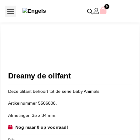
0
Voor €50 of minder
SCS uitgaven – jaarstukken
Algemeen (Silver Crystal)
Aziatische symbolen
Crystal Paradise
Disney / Iconische figuren
Gelimiteerde uitgaven
Home Accessoires
Jubileum uitgaven
Paperweights en presse papiers
Prestige- en pronkstukken
Sieraden en accessoires
Swarovski® Assemblages
Dreamy de olifant
Deze olifant behoort tot de serie Baby Animals.
Artikelnummer 5506808.
Afmetingen 35 x 34 mm.
Nog maar 0 op voorraad!
Prijs