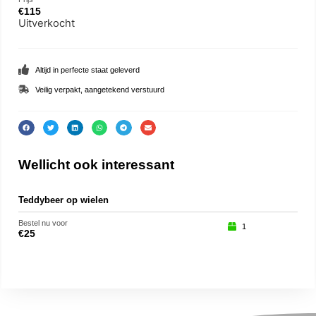
€
115
Uitverkocht
Altijd in perfecte staat geleverd
Veilig verpakt, aangetekend verstuurd
Wellicht ook interessant
Teddybeer op wielen
Eng
Bestel nu voor
Beste
1
€
25
€
29