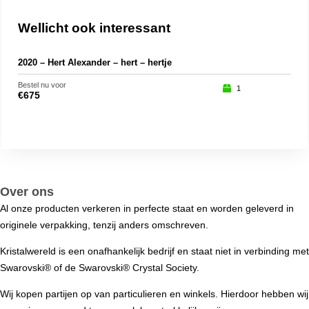
Wellicht ook interessant
2020 – Hert Alexander – hert – hertje
SCS
Bestel nu voor
Beste
1
€
675
€
16
Over ons
Al onze producten verkeren in perfecte staat en worden geleverd in
originele verpakking, tenzij anders omschreven.
Kristalwereld is een onafhankelijk bedrijf en staat niet in verbinding met
Swarovski®️ of de Swarovski®️ Crystal Society.
Wij kopen partijen op van particulieren en winkels. Hierdoor hebben wij