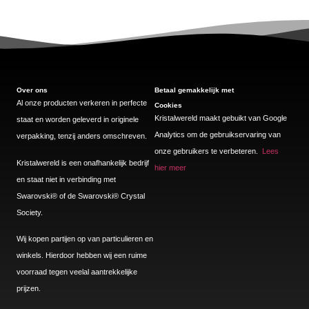
Over ons
Betaal gemakkelijk met
Al onze producten verkeren in perfecte
Cookies
Kristalwereld maakt gebuikt van Google
staat en worden geleverd in originele
Analytics om de gebruikservaring van
verpakking, tenzij anders omschreven.
onze gebruikers te verbeteren.
Lees
Kristalwereld is een onafhankelijk bedrijf
hier meer
en staat niet in verbinding met
Swarovski®️ of de Swarovski®️ Crystal
Society.
Wij kopen partijen op van particulieren en
winkels. Hierdoor hebben wij een ruime
voorraad tegen veelal aantrekkelijke
prijzen.