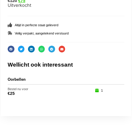
€
120
€
75
Uitverkocht
Altijd in perfecte staat geleverd
Veilig verpakt, aangetekend verstuurd
Wellicht ook interessant
Oorbellen
Oor
Bestel nu voor
Beste
1
€
25
€
35