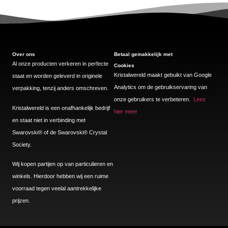
Over ons
Betaal gemakkelijk met
Al onze producten verkeren in perfecte
Cookies
Kristalwereld maakt gebuikt van Google
staat en worden geleverd in originele
Analytics om de gebruikservaring van
verpakking, tenzij anders omschreven.
onze gebruikers te verbeteren.
Lees
Kristalwereld is een onafhankelijk bedrijf
hier meer
en staat niet in verbinding met
Swarovski®️ of de Swarovski®️ Crystal
Society.
Wij kopen partijen op van particulieren en
winkels. Hierdoor hebben wij een ruime
voorraad tegen veelal aantrekkelijke
prijzen.