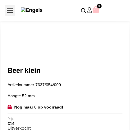
0
Voor €50 of minder
SCS uitgaven – jaarstukken
Algemeen (Silver Crystal)
Aziatische symbolen
Crystal Paradise
Disney / Iconische figuren
Gelimiteerde uitgaven
Home Accessoires
Jubileum uitgaven
Paperweights en presse papiers
Prestige- en pronkstukken
Sieraden en accessoires
Swarovski® Assemblages
Beer klein
Artikelnummer 7637/054/000.
Hoogte 52 mm.
Nog maar 0 op voorraad!
Prijs
€
14
Uitverkocht