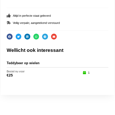
Altijd in perfecte staat geleverd
Veilig verpakt, aangetekend verstuurd
Wellicht ook interessant
Teddybeer op wielen
Jub
Bestel nu voor
Beste
1
€
25
€
25