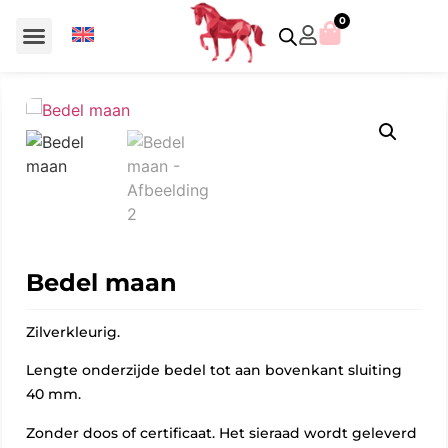
0
Voor €50 of minder
SCS uitgaven – jaarstukken
Algemeen (Silver Crystal)
Aziatische symbolen
Crystal Paradise
Disney / Iconische figuren
Gelimiteerde uitgaven
Home Accessoires
Jubileum uitgaven
Paperweights en presse papiers
Prestige- en pronkstukken
Sieraden en accessoires
Swarovski® Assemblages
Bedel maan
Zilverkleurig.
Lengte onderzijde bedel tot aan bovenkant sluiting
40 mm.
Zonder doos of certificaat. Het sieraad wordt geleverd