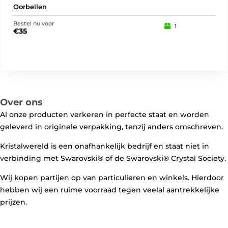
Oorbellen
Oor
Bestel nu voor
Best
1
€
35
€
3
Over ons
Al onze producten verkeren in perfecte staat en worden
geleverd in originele verpakking, tenzij anders omschreven.
Kristalwereld is een onafhankelijk bedrijf en staat niet in
verbinding met Swarovski®️ of de Swarovski®️ Crystal Society.
Wij kopen partijen op van particulieren en winkels. Hierdoor
hebben wij een ruime voorraad tegen veelal aantrekkelijke
prijzen.