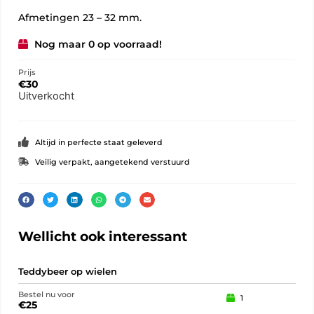
Afmetingen 23 – 32 mm.
Nog maar 0 op voorraad!
Prijs
€
30
Uitverkocht
Altijd in perfecte staat geleverd
Veilig verpakt, aangetekend verstuurd
Wellicht ook interessant
Teddybeer op wielen
Her
Bestel nu voor
Best
1
€
25
€
12