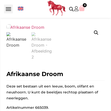
0
Voor €50 of minder
SCS uitgaven – jaarstukken
Algemeen (Silver Crystal)
Aziatische symbolen
Crystal Paradise
Disney / Iconische figuren
Gelimiteerde uitgaven
Home Accessoires
Jubileum uitgaven
Paperweights en presse papiers
Prestige- en pronkstukken
Sieraden en accessoires
Swarovski® Assemblages
Afrikaanse Droom
Deze set bestaan uit een leeuw, boom, olifant en
neushoorn. U kunt de beeldjes rechtop plaatsen of
neerleggen.
Artikelnummer 665039.