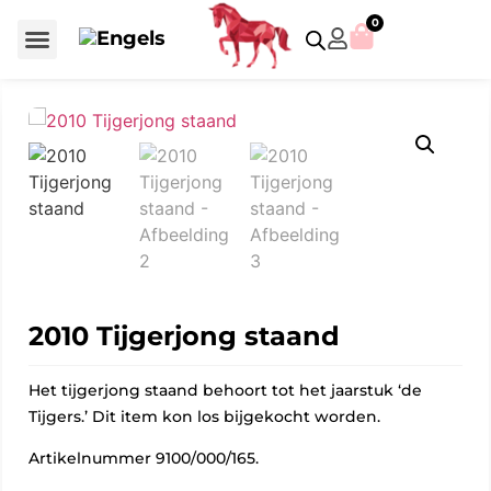
0
Voor €50 of minder
SCS uitgaven – jaarstukken
Algemeen (Silver Crystal)
Aziatische symbolen
Crystal Paradise
Disney / Iconische figuren
Gelimiteerde uitgaven
Home Accessoires
Jubileum uitgaven
Paperweights en presse papiers
Prestige- en pronkstukken
Sieraden en accessoires
Swarovski® Assemblages
2010 Tijgerjong staand
Het tijgerjong staand behoort tot het jaarstuk ‘de
Tijgers.’ Dit item kon los bijgekocht worden.
Artikelnummer 9100/000/165.