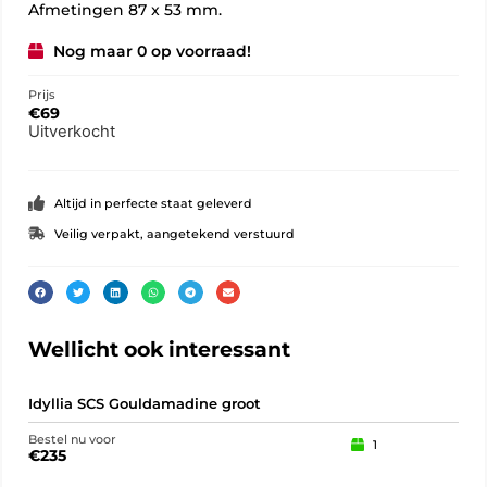
Afmetingen 87 x 53 mm.
Nog maar 0 op voorraad!
Prijs
€
69
Uitverkocht
Altijd in perfecte staat geleverd
Veilig verpakt, aangetekend verstuurd
Wellicht ook interessant
Idyllia SCS Gouldamadine groot
202
Bestel nu voor
Best
1
€
235
€
12