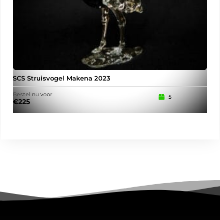
SCS Struisvogel Makena 2023
201
Bestel nu voor
Best
5
€
225
€
2