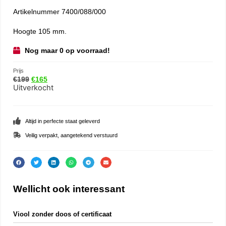
Artikelnummer 7400/088/000
Hoogte 105 mm.
Nog maar 0 op voorraad!
Prijs
€
199
€
165
Uitverkocht
Altijd in perfecte staat geleverd
Veilig verpakt, aangetekend verstuurd
Wellicht ook interessant
Viool zonder doos of certificaat
Glob