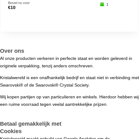
Bestel nu voor
Beste
1
€
10
€
15
Over ons
Al onze producten verkeren in perfecte staat en worden geleverd in
originele verpakking, tenzij anders omschreven.
Kristalwereld is een onafhankelijk bedrijf en staat niet in verbinding met
Swarovski®️ of de Swarovski®️ Crystal Society.
Wij kopen partijen op van particulieren en winkels. Hierdoor hebben wij
een ruime voorraad tegen veelal aantrekkelijke prijzen.
Betaal gemakkelijk met
Cookies
Kristalwereld maakt gebuikt van Google Analytics om de